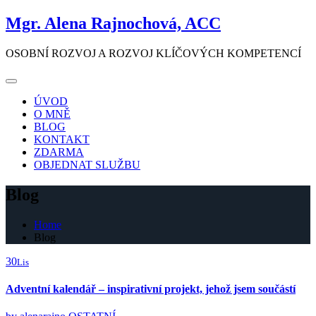
Skip
Mgr. Alena Rajnochová, ACC
to
content
OSOBNÍ ROZVOJ A ROZVOJ KLÍČOVÝCH KOMPETENCÍ
ÚVOD
O MNĚ
BLOG
KONTAKT
ZDARMA
OBJEDNAT SLUŽBU
Blog
Home
Blog
30
Lis
Adventní kalendář – inspirativní projekt, jehož jsem součástí