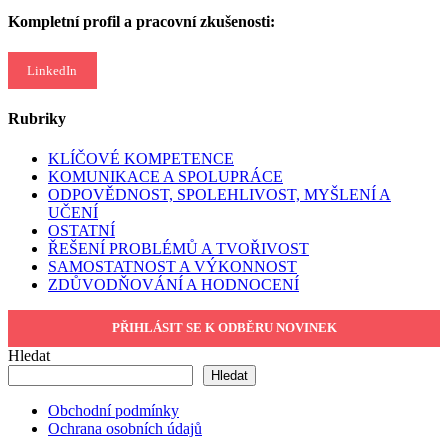
Kompletní profil a pracovní zkušenosti:
LinkedIn
Rubriky
KLÍČOVÉ KOMPETENCE
KOMUNIKACE A SPOLUPRÁCE
ODPOVĚDNOST, SPOLEHLIVOST, MYŠLENÍ A
UČENÍ
OSTATNÍ
ŘEŠENÍ PROBLÉMŮ A TVOŘIVOST
SAMOSTATNOST A VÝKONNOST
ZDŮVODŇOVÁNÍ A HODNOCENÍ
PŘIHLÁSIT SE K ODBĚRU NOVINEK
Hledat
Hledat
Obchodní podmínky
Ochrana osobních údajů