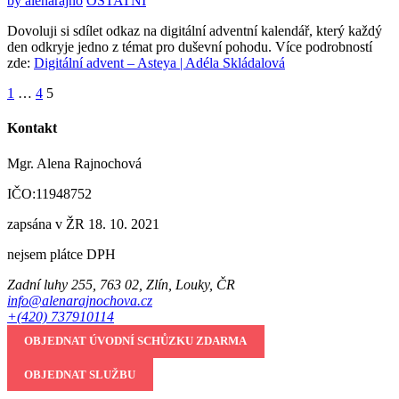
by
alenarajno
OSTATNÍ
Dovoluji si sdílet odkaz na digitální adventní kalendář, který každý
den odkryje jedno z témat pro duševní pohodu. Více podrobností
zde:
Digitální advent – Asteya | Adéla Skládalová
Stránkování
1
…
4
5
příspěvků
Kontakt
Mgr. Alena Rajnochová
IČO:11948752
zapsána v ŽR 18. 10. 2021
nejsem plátce DPH
Zadní luhy 255, 763 02, Zlín, Louky, ČR
info@alenarajnochova.cz
+(420) 737910114
OBJEDNAT ÚVODNÍ SCHŮZKU ZDARMA
OBJEDNAT SLUŽBU